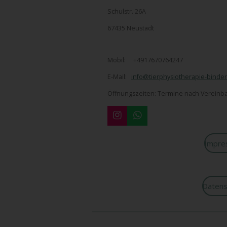
Schulstr. 26A
67435 Neustadt
Mobil: +4917670764247
E-Mail:
info@tierphysiotherapie-binde
Öffnungszeiten: Termine nach Vereinb
I
W
n
h
s
a
Impre
t
t
a
s
g
A
r
p
a
p
Datens
m