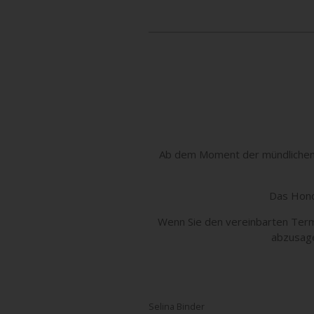
Ab dem Moment der mündlichen od
Das Honor
Wenn Sie den vereinbarten Term
abzusag
Selina Binder