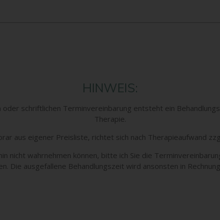
HINWEIS:
er schriftlichen Terminvereinbarung entsteht ein Behandlungsve
Therapie.
ar aus eigener Preisliste, richtet sich nach Therapieaufwand zzgl
in nicht wahrnehmen können, bitte ich Sie die Terminvereinbarun
en. D
ie ausgefallene Behandlungszeit wird ansonsten in Rechnung 